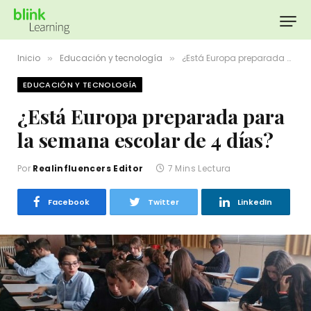
Inicio
Educación y tecnología
¿Está Europa preparada para la semana escolar de 4 días?
»
»
EDUCACIÓN Y TECNOLOGÍA
¿Está Europa preparada para
la semana escolar de 4 días?
Por
Realinfluencers Editor
7 Mins Lectura
Facebook
Twitter
LinkedIn