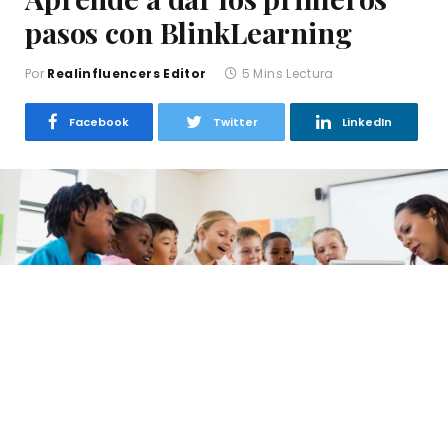
pasos con BlinkLearning
Por
Realinfluencers Editor
5 Mins Lectura
Facebook
Twitter
LinkedIn
Comienza un nuevo curso escolar y, junto con él,
damos la bienvenida a nuevos usuarios de