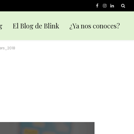
Facebook
Instagram
LinkedIn
g
El Blog de Blink
¿Ya nos conoces?
ers_2018