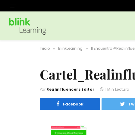
Inicio
BlinkLearning
II Encuentro #Realinflu
»
»
Cartel_Realinf
Por
Realinfluencers Editor
1 Min Lectura
Facebook
Twi