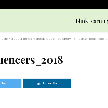
BlinkLearnin
encers: «El poder de las historias que emocionan»
Cartel_Realinfluenc
»
luencers_2018
tter
LinkedIn