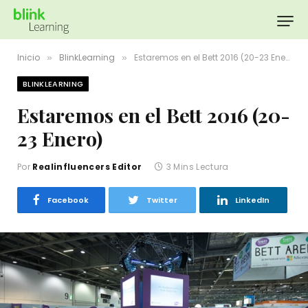
Inicio
BlinkLearning
Estaremos en el Bett 2016 (20-23 Enero)
»
»
BLINKLEARNING
Estaremos en el Bett 2016 (20-
23 Enero)
Por
Realinfluencers Editor
3 Mins Lectura
Facebook
Twitter
LinkedIn