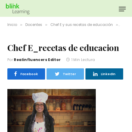
Inicio
Docentes
Chef E y sus recetas de educación
Chef 
»
»
»
Chef E_recetas de educacion
Por
Realinfluencers Editor
1 Min Lectura
Facebook
Twitter
LinkedIn