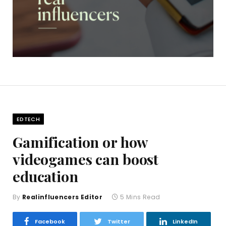
EDTECH
Gamification or how
videogames can boost
education
By
Realinfluencers Editor
5 Mins Read
Facebook
Twitter
LinkedIn