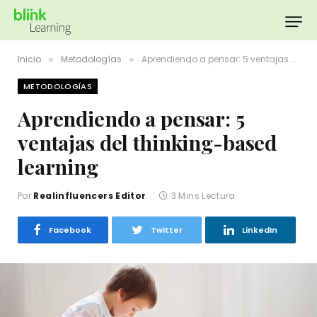
Inicio
Metodologías
Aprendiendo a pensar: 5 ventajas del thinking-based learning
»
»
METODOLOGÍAS
Aprendiendo a pensar: 5
ventajas del thinking-based
learning
Por
Realinfluencers Editor
3 Mins Lectura
Facebook
Twitter
LinkedIn