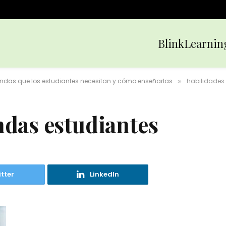
BlinkLearnin
andas que los estudiantes necesitan y cómo enseñarlas
habilidades
»
ndas estudiantes
tter
LinkedIn