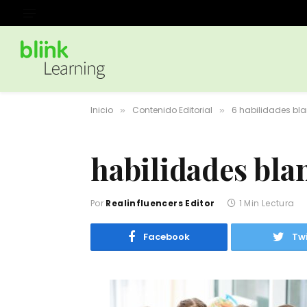
Inicio
Contenido Editorial
6 habilidades bl
»
»
habilidades bla
Por
Realinfluencers Editor
1 Min Lectura
Facebook
Twi