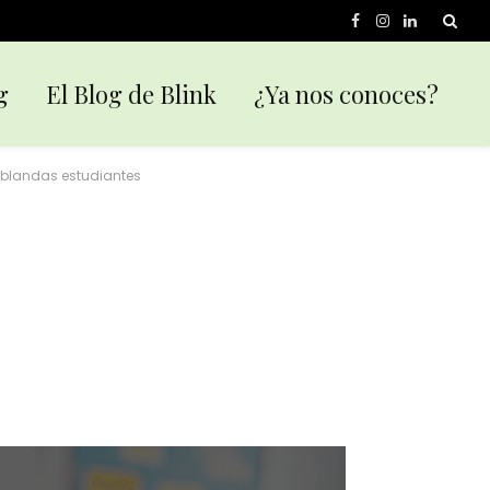
Facebook
Instagram
LinkedIn
g
El Blog de Blink
¿Ya nos conoces?
 blandas estudiantes