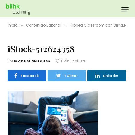
Inicio
Contenido Editorial
Flipped Classroom con BlinkLearning
»
»
iStock-512624358
Por
Manuel Marques
1 Min Lectura
Facebook
Twitter
LinkedIn