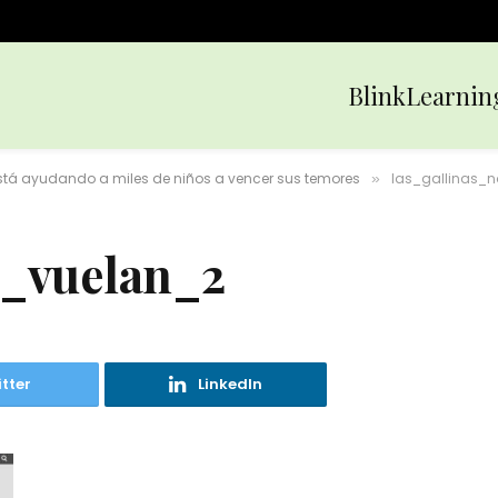
BlinkLearnin
 está ayudando a miles de niños a vencer sus temores
las_gallinas_
»
o_vuelan_2
tter
LinkedIn