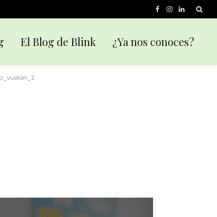
Facebook
Instagram
LinkedIn
g
El Blog de Blink
¿Ya nos conoces?
no_vuelan_2