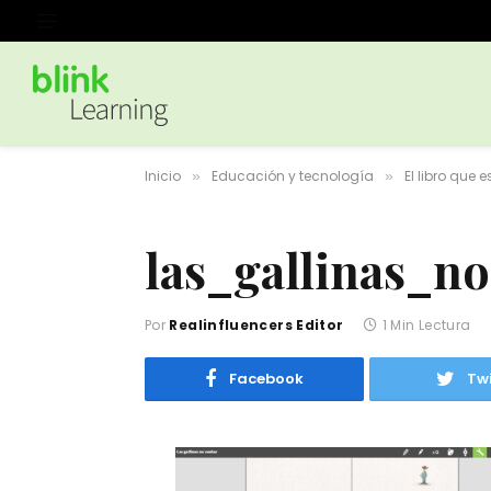
Inicio
Educación y tecnología
El libro que
»
»
las_gallinas_n
Por
Realinfluencers Editor
1 Min Lectura
Facebook
Twi