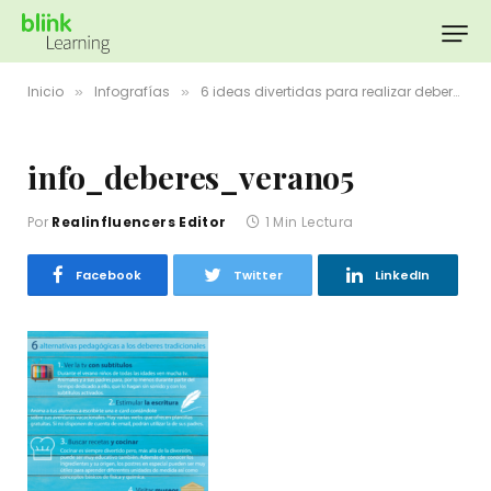
Inicio
Infografías
6 ideas divertidas para realizar deberes en verano
»
»
info_deberes_verano5
Por
Realinfluencers Editor
1 Min Lectura
Facebook
Twitter
LinkedIn