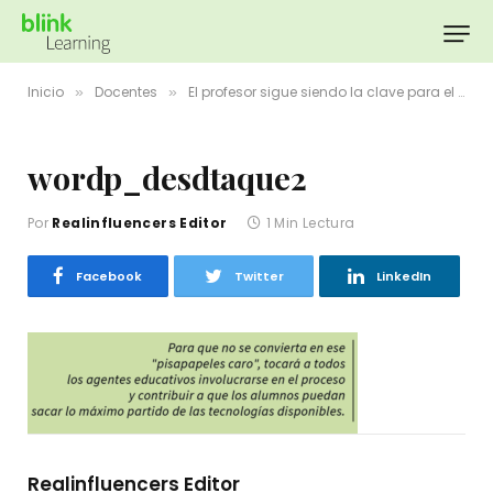
Inicio
Docentes
El profesor sigue siendo la clave para el éxito de cualquier proyecto digital
»
»
wordp_desdtaque2
Por
Realinfluencers Editor
1 Min Lectura
Facebook
Twitter
LinkedIn
Realinfluencers Editor